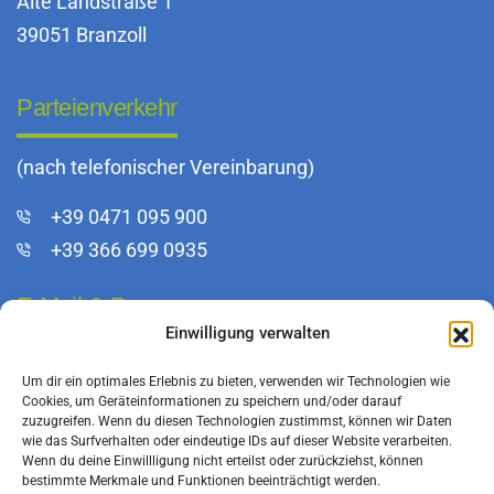
Alte Landstraße 1
39051 Branzoll
Parteienverkehr
(nach telefonischer Vereinbarung)
+39 0471 095 900
+39 366 699 0935
E-Mail & Pec
Einwilligung verwalten
info@bfkeg.it
Um dir ein optimales Erlebnis zu bieten, verwenden wir Technologien wie
infoeg@pec.rolmail.net
Cookies, um Geräteinformationen zu speichern und/oder darauf
zuzugreifen. Wenn du diesen Technologien zustimmst, können wir Daten
wie das Surfverhalten oder eindeutige IDs auf dieser Website verarbeiten.
Wenn du deine Einwillligung nicht erteilst oder zurückziehst, können
bestimmte Merkmale und Funktionen beeinträchtigt werden.