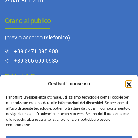
39051 Bronzolo
Orario al publico
(previo accordo telefonico)
+39 0471 095 900
+39 366 699 0935
E-Mail & Pec
Gestisci il consenso
info@bfkeg.it
Per offrirti un'esperienza ottimale, utilizziamo tecnologie come i cookie per
infoeg@pec.rolmail.net
memorizzare e/o accedere alle informazioni dei dispositivi. Se acconsenti
all'uso di queste tecnologie, potremo trattare dati quali il comportamento di
navigazione o gli ID univoci su questo sito web. Se non dai il tuo consenso
o lo revochi, alcune caratteristiche e funzioni potrebbero essere
compromesse.