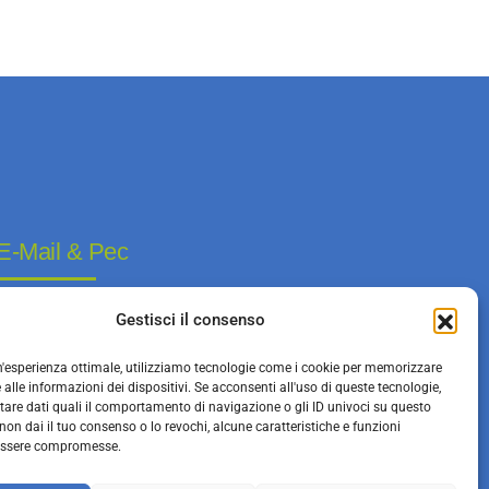
E-Mail & Pec
info@bfkeg.it
Gestisci il consenso
infoeg@pec.rolmail.net
 un'esperienza ottimale, utilizziamo tecnologie come i cookie per memorizzare
alle informazioni dei dispositivi. Se acconsenti all'uso di queste tecnologie,
tare dati quali il comportamento di navigazione o gli ID univoci su questo
non dai il tuo consenso o lo revochi, alcune caratteristiche e funzioni
essere compromesse.