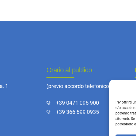
Orario al publico
a, 1
(previo accordo telefonico)
+39 0471 095 900
Per offrirti
e/o accedere 
+39 366 699 0935
potremo trat
sito web. Se 
potrebbero 