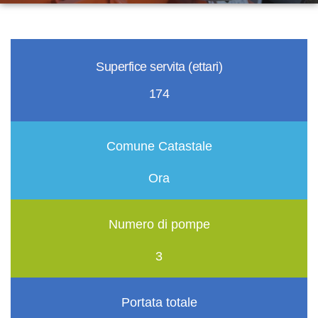
Superfice servita (ettari)
174
Comune Catastale
Ora
Numero di pompe
3
Portata totale