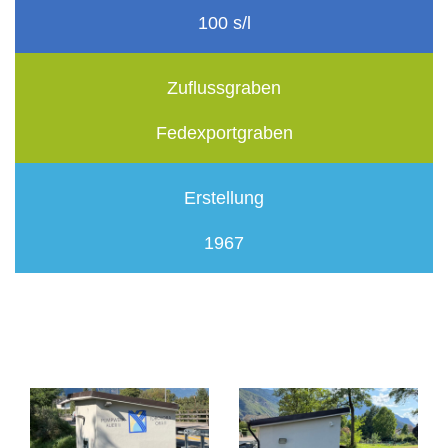
100 s/l
Zuflussgraben
Fedexportgraben
Erstellung
1967