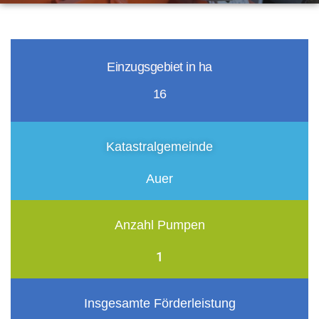
Einzugsgebiet in ha
16
Katastralgemeinde
Auer
Anzahl Pumpen
1
Insgesamte Förderleistung