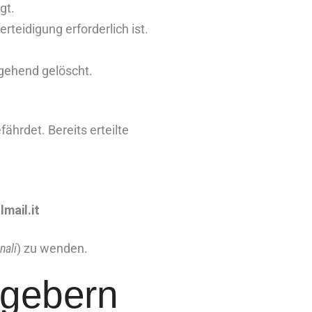
gt.
teidigung erforderlich ist.
mgehend gelöscht.
ährdet. Bereits erteilte
mail.it
nali
) zu wenden.
sgebern