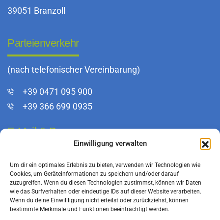
39051 Branzoll
Parteienverkehr
(nach telefonischer Vereinbarung)
+39 0471 095 900
+39 366 699 0935
E-Mail & Pec
Einwilligung verwalten
info@bfkeg.it
Um dir ein optimales Erlebnis zu bieten, verwenden wir Technologien wie
infoeg@pec.rolmail.net
Cookies, um Geräteinformationen zu speichern und/oder darauf
zuzugreifen. Wenn du diesen Technologien zustimmst, können wir Daten
wie das Surfverhalten oder eindeutige IDs auf dieser Website verarbeiten.
Wenn du deine Einwillligung nicht erteilst oder zurückziehst, können
bestimmte Merkmale und Funktionen beeinträchtigt werden.