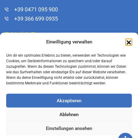
+39 0471 095 900
+39 366 699 0935
E-Mail & Pec
Einwilligung verwalten
info@bfkeg.it
Um dir ein optimales Erlebnis zu bieten, verwenden wir Technologien wie
infoeg@pec.rolmail.net
Cookies, um Geräteinformationen zu speichern und/oder darauf
zuzugreifen. Wenn du diesen Technologien zustimmst, können wir Daten
wie das Surfverhalten oder eindeutige IDs auf dieser Website verarbeiten.
Wenn du deine Einwillligung nicht erteilst oder zurückziehst, können
bestimmte Merkmale und Funktionen beeinträchtigt werden.
Akzeptieren
WHISTLEBLOWING
Ablehnen
IMPRESSUM
–
PRIVACY
–
COOKIES
Einstellungen ansehen
St.-Nr.: 80000150211