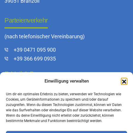
39051 Branzoll
Parteienverkehr
(nach telefonischer Vereinbarung)
+39 0471 095 900
+39 366 699 0935
E-Mail & Pec
Einwilligung verwalten
info@bfkeg.it
Um dir ein optimales Erlebnis zu bieten, verwenden wir Technologien wie
infoeg@pec.rolmail.net
Cookies, um Geräteinformationen zu speichern und/oder darauf
zuzugreifen. Wenn du diesen Technologien zustimmst, können wir Daten
wie das Surfverhalten oder eindeutige IDs auf dieser Website verarbeiten.
Wenn du deine Einwillligung nicht erteilst oder zurückziehst, können
bestimmte Merkmale und Funktionen beeinträchtigt werden.