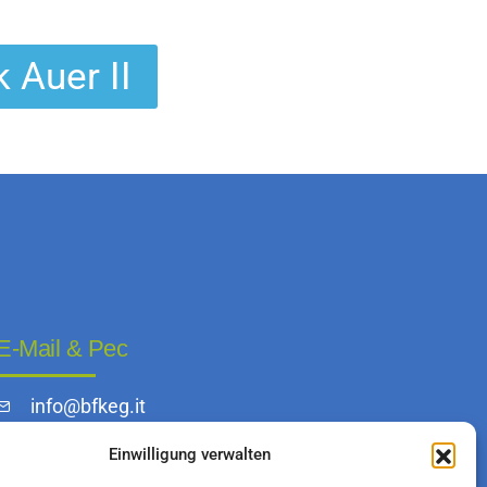
Auer II
E-Mail & Pec
info@bfkeg.it
infoeg@pec.rolmail.net
Einwilligung verwalten