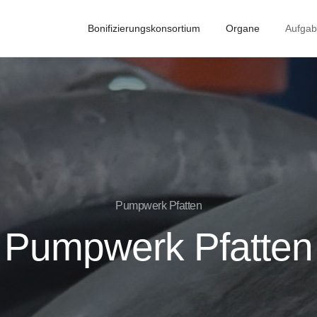
Bonifizierungskonsortium
Organe
Aufga
Pumpwerk Pfatten
Pumpwerk Pfatten