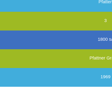
Pfatte
3
1800 s/
Pfattner G
1969