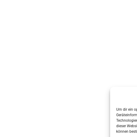
Um dir ein o
Geräteinfor
Technologien
dieser Websi
können best